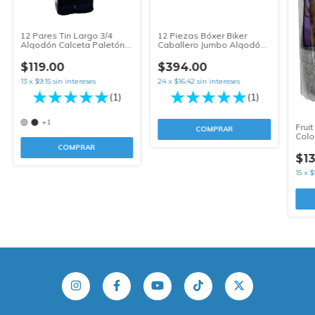
12 Piezas Bóxer Biker
12 Pares Tin Largo 3/4
Caballero Jumbo Algodón
Algodón Calceta Paletón
Mayoreo Euroboxer
Supremo
$394.00
$119.00
24
x
$16.42
sin intereses
13
x
$9.15
sin intereses
(1)
(1)
+1
Frui
COMPRAR
Colo
Mod
COMPRAR
$13
15
x
$