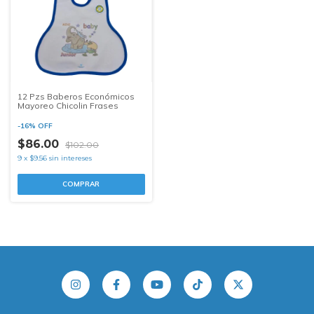
12 Pzs Baberos Económicos
Mayoreo Chicolin Frases
-
16
%
OFF
$86.00
$102.00
9
x
$9.56
sin intereses
COMPRAR