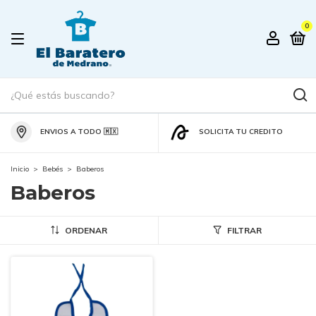
0
ENVIOS A TODO 🇲🇽
SOLICITA TU CREDITO
Inicio
>
Bebés
>
Baberos
Baberos
ORDENAR
FILTRAR