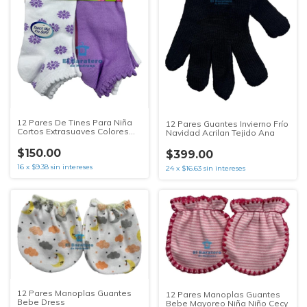
12 Pares De Tines Para Niña
12 Pares Guantes Invierno Frío
Cortos Extrasuaves Colores
Navidad Acrilan Tejido Ana
Hanes
$150.00
$399.00
16
x
$9.38
sin intereses
24
x
$16.63
sin intereses
12 Pares Manoplas Guantes
12 Pares Manoplas Guantes
Bebe Dress
Bebe Mayoreo Niña Niño Cecy