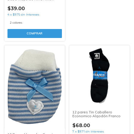
Moño
$39.00
4
x
$9.75
sin intereses
2 colores
COMPRAR
12 pares Tin Caballero
Economico Algodón Franco
$68.00
7
x
$9.71
sin intereses