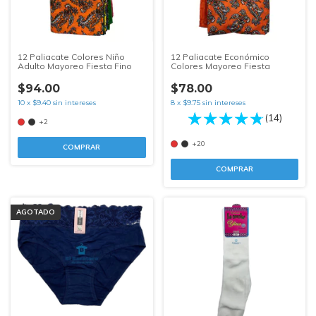
12 Paliacate Colores Niño
12 Paliacate Económico
Adulto Mayoreo Fiesta Fino
Colores Mayoreo Fiesta
$94.00
$78.00
10
x
$9.40
sin intereses
8
x
$9.75
sin intereses
(14)
+2
+20
COMPRAR
COMPRAR
AGOTADO