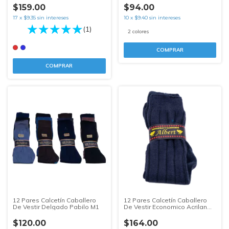
$159.00
$94.00
17
x
$9.35
sin intereses
10
x
$9.40
sin intereses
(1)
2 colores
COMPRAR
COMPRAR
12 Pares Calcetín Caballero
12 Pares Calcetín Caballero
De Vestir Delgado Pabilo M1
De Vestir Economico Acrilan
Albert
$120.00
$164.00