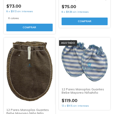
$73.00
$75.00
8
x
$9.13
sin intereses
8
x
$9.38
sin intereses
6 colores
COMPRAR
COMPRAR
AGOTADO
12 Pares Manoplas Guantes
Bebe Mayoreo Niña/niño
$119.00
13
x
$9.15
sin intereses
12 Pares Manoplas Guantes
Bebe Mayoreo Niña Niño