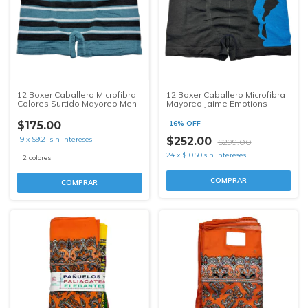
12 Boxer Caballero Microfibra
12 Boxer Caballero Microfibra
Colores Surtido Mayoreo Men
Mayoreo Jaime Emotions
$175.00
-
16
%
OFF
19
x
$9.21
sin intereses
$252.00
$299.00
24
x
$10.50
sin intereses
2 colores
COMPRAR
COMPRAR