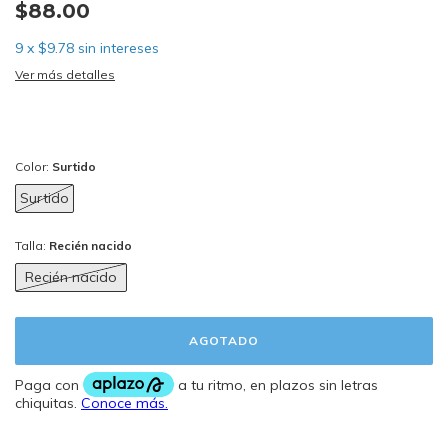
$88.00
9
x
$9.78
sin intereses
Ver más detalles
Color:
Surtido
Surtido
Talla:
Recién nacido
Recién nacido