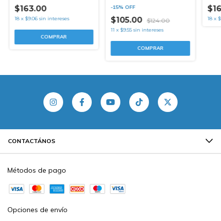
$16
$163.00
-
15
%
OFF
18
x
$
18
x
$9.06
sin intereses
$105.00
$124.00
11
x
$9.55
sin intereses
COMPRAR
COMPRAR
CONTACTÁNOS
Métodos de pago
Opciones de envío