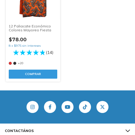
12 Paliacate Económico
Colores Mayoreo Fiesta
$78.00
8
x
$9.75
sin intereses
(14)
+20
COMPRAR
CONTACTÁNOS